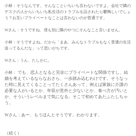
小林：そうなんです。そんなこといちいち言わないですよ。会社で隣の
デスクの人からいちいち私生活のトラブルを話されたら鬱陶しいでしょ
う？お互いプライベートなことは言わないのが普通です。
Wさん：そうですね、僕も別に隣のやつにそんなこと言いません。
小林：そうですよね。だから「まあ、みんなトラブルもなく普通の生活
送ってるんだな」って思いがちです。
Wさん：うん、たしかに。
小林：
でも、恋人となると完全にプライベートな関係ですし、結
婚を考えているならなおさら、一歩踏み込むわけです。そうなっ
た時に見えてくることってたくさんあって、例えば家族に介護の
必要な人がいるとか、年収が意外と少ないとか、食べ方が汚いと
か、そういうレベルまで気になる。そこで初めてあたふたしちゃ
う。
Wさん：あー、もうほんとそうです。わかります。
（続く）