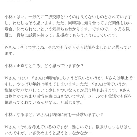
小林：はい。一般的に二股交際というのは良くないものとされています
し、わたしもそう思います。ただ、同時期に知り合ってまだ関係も浅い
場合、決められないという気持ちもわかります。ですので、1ヶ月を限
度に「真剣に誠意を持って」見極めてもらうようにしています。
Wさん
：そうですよね。それでもうそろそろ結論を出したいと思ってい
ます。
小林：正直なところ、どう思っていますか？
Wさん：はい、Sさんは年齢的にちょうど良いというか、Kさんは年上で
すし、やっぱり年齢は考えてしまいます。ただ、Sさんは何ていうか、
性格がサバサバしていて少しきついなぁとか思う時もあります。Kさん
は物静かであまり感情を表に出さないですが、メールでも電話でも僕を
気遣ってくれているんだなぁ。と感じます。
小林：なるほど。Wさんは結婚に何を一番求めますか？
Wさん：それを考えているのですが、難しいです。欲張りなつもりはな
いのですが、いざ決めようと思うと、なかなか…