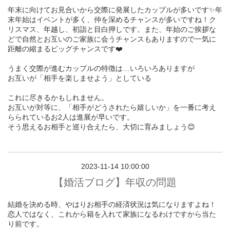
年末に向けてお見合いから交際に発展したカップルが多いです✨年
末年始はイベントが多く、仲を深めるチャンスが多いですね！ク
リスマス、年越し、初詣と目白押しです。また、年始のご挨拶な
どで自然とお互いのご家族に会うチャンスもありますので一気に
距離の縮まるビッグチャンスです❤️
うまく交際が進むカップルの特徴は…いろいろありますが
お互いが「相手を楽しませよう」としている
これに尽きるかもしれません。
お互いが対等に、「相手がどうされたら嬉しいか」を一番に考え
らられているお2人は進展が早いです。
そう思えるお相手と巡り合えたら、大切に育みましょう😊
2023-11-14 10:00:00
【婚活ブログ】年収の問題
結婚を決める時、やはりお相手の経済状況は気になりますよね！
恋人ではなく、これから籍を入れて家族になるわけですから当た
り前です。