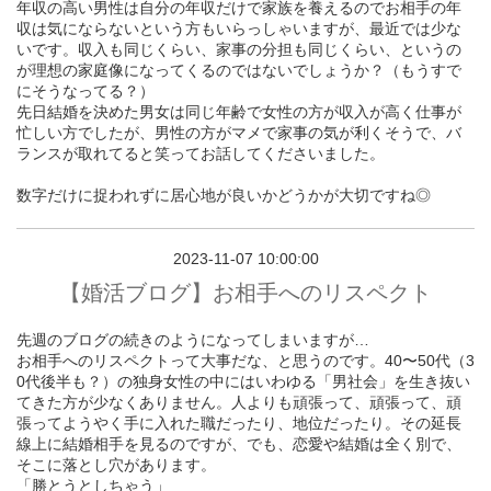
年収の高い男性は自分の年収だけで家族を養えるのでお相手の年
収は気にならないという方もいらっしゃいますが、最近では少な
いです。収入も同じくらい、家事の分担も同じくらい、というの
が理想の家庭像になってくるのではないでしょうか？（もうすで
にそうなってる？）
先日結婚を決めた男女は同じ年齢で女性の方が収入が高く仕事が
忙しい方でしたが、男性の方がマメで家事の気が利くそうで、バ
ランスが取れてると笑ってお話してくださいました。
数字だけに捉われずに居心地が良いかどうかが大切ですね◎
2023-11-07 10:00:00
【婚活ブログ】お相手へのリスペクト
先週のブログの続きのようになってしまいますが…
お相手へのリスペクトって大事だな、と思うのです。40〜50代（3
0代後半も？）の独身女性の中にはいわゆる「男社会」を生き抜い
てきた方が少なくありません。人よりも頑張って、頑張って、頑
張ってようやく手に入れた職だったり、地位だったり。その延長
線上に結婚相手を見るのですが、でも、恋愛や結婚は全く別で、
そこに落とし穴があります。
「勝とうとしちゃう」