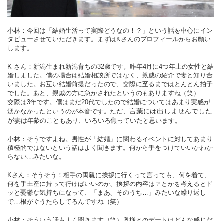
小林：今回は「結婚生活って実際どうなの！？」という話を中心にイン
タビューさせていただきます。
まずはKさんのプロフィールからお願い
します。
K さん：新潟生まれ新潟育ちの32歳です。昨年4月に4つ年上の女性と結
婚しました。
僕の場合は結婚相談所ではなく、親戚の紹介で妻と知り合
いました。お互い結婚前提だったので、交際に至るまではとんとん拍子
でした。
あと、親戚の方に急かされたというのもありますね（笑）
交際は3年です。僕はまだ20代でしたので結婚についてはあまり実感が
言葉には出しませんでした
湧かなかったというのが本音です。
ただ、
が
妻は年齢のこともあり、いろいろ焦っていたと思います。
小林：そうですよね。男性が「結婚」に関わるイベントに対してあまり
積極的ではないという話はよく聞きます。
何から手をつけていいかわか
らない…みたいな。
Kさん：そうそう！相手の両親に挨拶に行くって言っても、何を着て、
何を手土産に持って行けばいいのか、挨拶の内容は？とかを考えると
ド
ッと憂鬱な気持ちになって、「まあ、そのうち…」みたいな繰り返し
で…根がぐうたらしてるんですね（笑）
小林：そういう話もよく聞きます（笑）
奥様とのデートはどんな感じだ