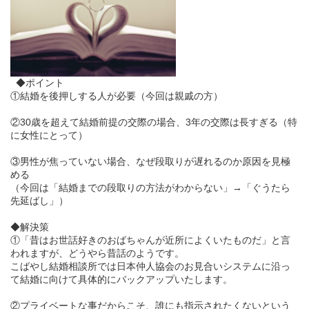
◆ポイント
①結婚を後押しする人が必要（今回は親戚の方）
②30歳を超えて結婚前提の交際の場合、3年の交際は長すぎる（特
に女性にとって）
③男性が焦っていない場合、なぜ段取りが遅れるのか原因を見極
める
（今回は「結婚までの段取りの方法がわからない」→「
ぐうたら
先延ばし
」）
◆解決策
①「昔はお世話好きのおばちゃんが近所によくいたものだ」と言
われますが、どうやら昔話のようです。
こばやし結婚相談所では日本仲人協会のお見合いシステムに沿っ
て結婚に向けて具体的にバックアップいたします。
②プライベートな事だからこそ、誰にも指示されたくないという