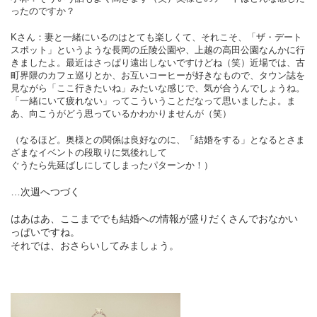
ったのですか？
Kさん：妻と一緒にいるのはとても楽しくて、
それこそ、「ザ・デート
スポット」というような
長岡の丘陵公園や、上越の高田公園なんかに行
きましたよ。最近はさっぱり遠出しないですけどね（笑）
近場では、古
町界隈のカフェ巡りとか、お互いコーヒーが好きなもので、タウン誌を
見ながら「ここ行きたいね」
みたいな感じで、気が合うんでしょうね。
「一緒にいて疲れない」ってこういうことだなって思いましたよ。
ま
あ、向こうがどう思っているかわかりませんが（笑）
（なるほど。奥様との関係は良好なのに、「結婚をする」となるとさま
ざまなイベントの段取りに気後れして
ぐうたら先延ばしにしてしまったパターンか！）
…次週へつづく
はあはあ、ここまででも結婚への情報が盛りだくさんでおなかい
っぱいですね。
それでは、おさらいしてみましょう。