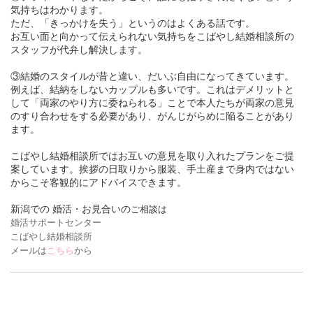
気持ちはわかります。
ただ、「
きっかけを失う
」というのはよくある話です。
お互い面と向かって伝えられない気持ちをこばやし結婚相談所の
スタッフが代弁し解決します。
③結婚のスタイルが昔と違い、だいぶ自由になってきています。
例えば、結納をしないカップルも多いです。これはデメリットと
して「両家のやり方に委ねられる」ことで本人たちが両家の意見
のすり合わせをする必要があり、がんじがらめに陥ることがあり
ます。
こばやし結婚相談所ではお互いの意見を取り入れたプランをご提
案しています。挨拶の日取りから服装、手土産まで身内ではない
からこそ客観的にアドバイスできます。
新潟での 婚活・お見合いの
ご相談は
婚活サポートセンター
こばやし結婚相談所
メールは
こちら
から