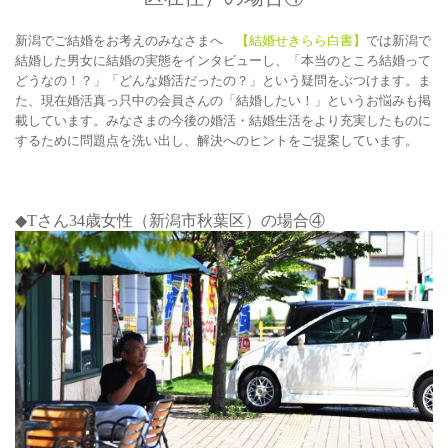
新潟でご結婚をお考えのみなさまへ
【結婚せきらら白書】
では新潟で
結婚した男女に結婚の実態をインタビューし、「本当のところ結婚って
どうなの！？」「どんな婚活だったの？」という疑問をぶつけます。ま
た、現在婚活真っ只中の会員さんの「結婚したい！」というお悩みも掲
載しています。みなさまの今後の婚活・結婚生活をより充実したものに
するために問題点を洗い出し、解決へのヒントをご提案しています。
◆T
さん34
歳女性（新潟市秋葉区）の場合④