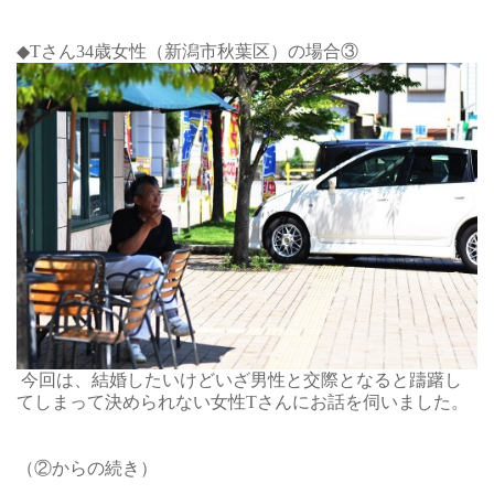
◆T
さん34
歳女性（新潟市秋葉区）の場合③
今回は、結婚したいけどいざ男性と交際となると躊躇し
てしまって決められない女性Tさんにお話を伺いました。
（
②
からの続き）