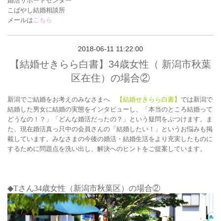
婚活サポートセンター
こばやし結婚相談所
メールは
こちら
2018-06-11 11:22:00
【結婚せきらら白書】34歳女性（ 新潟市秋葉
区在住）の場合②
新潟でご結婚をお考えのみなさまへ
【結婚せきらら白書】
では新潟で
結婚した男女に結婚の実態をインタビューし、「本当のところ結婚って
どうなの！？」「どんな婚活だったの？」という疑問をぶつけます。ま
た、現在婚活真っ只中の会員さんの「結婚したい！」というお悩みも掲
載しています。みなさまの今後の婚活・結婚生活をより充実したものに
するために問題点を洗い出し、解決へのヒントをご提案しています。
◆T
さん34
歳女性（新潟市秋葉区）の場合②