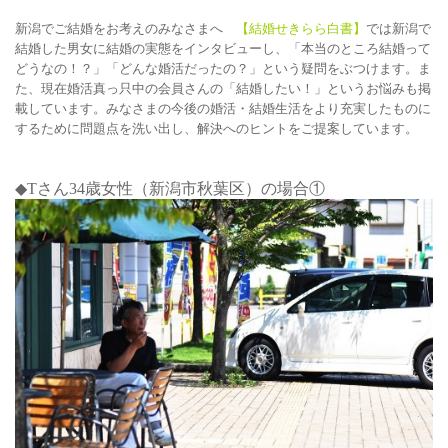
新潟でご結婚をお考えのみなさまへ
【結婚せきらら白書】
では新潟で
結婚した男女に結婚の実態をインタビューし、「本当のところ結婚って
どうなの！？」「どんな婚活だったの？」という疑問をぶつけます。ま
た、現在婚活真っ只中の会員さんの「結婚したい！」というお悩みも掲
載しています。みなさまの今後の婚活・結婚生活をより充実したものに
するために問題点を洗い出し、解決へのヒントをご提案しています。
◆T
さん34
歳女性（新潟市秋葉区）の場合①