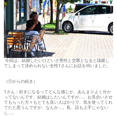
今回は、結婚したいけどいざ男性と交際となると躊躇し
てしまって決められない女性Tさんにお話を伺いました。
（
①
からの続き）
Tさん：好きになるってどんな感じか、あんまりよく分か
ってないんです。結婚はしたいんですが…。お見合いさせ
てもらった方々もとても良い人ばかりで、気を使ってくれ
てたと思うんですが、なんか…。私、話も上手じゃない
し…。