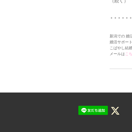
（続く）
＊＊＊＊＊
新潟での 婚
婚活サポー
こばやし結
メールは
こ