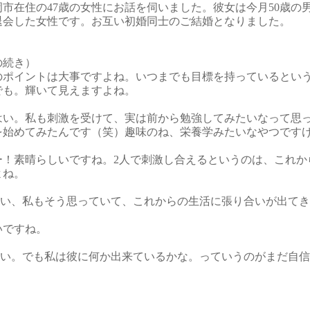
市在住の47歳の女性にお話を伺いました。彼女は今月50歳の
退会した女性です。お互い初婚同士のご結婚となりました。
の続き）
のポイントは大事ですよね。いつまでも目標を持っているとい
でも。輝いて見えますよね。
 はい。私も刺激を受けて、実は前から勉強してみたいなって思
を始めてみたんです（笑）趣味のね、栄養学みたいなやつです
ー！素晴らしいですね。2人で刺激し合えるというのは、これか
よね。
はい、私もそう思っていて、これからの生活に張り合いが出て
いですね。
はい。でも私は彼に何か出来ているかな。っていうのがまだ自