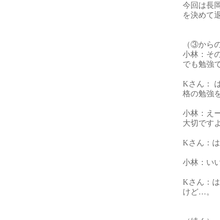
今回は長岡
を決めて
（
③
から
小林：そ
でも勉強
Kさん：
格の勉強
小林：え
大切です
Kさん：
小林：い
Kさん：
けど…。