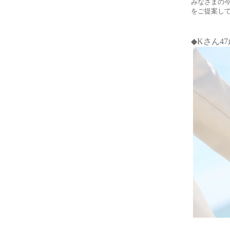
みなさまの
をご提案して
◆K
さん47