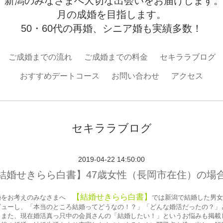
！新潟のみなさまへ大切な出会いをお届けします。
月の成婚を目指します。
50・60代の再婚、シニア婚も実績多数！
ご成婚までの流れ
ご成婚までの料金
セキララブログ
おすすめデートコース
お問い合わせ
アクセス
セキララブログ
2019-04-22 14:50:00
結婚せきらら白書】47歳女性（長岡市在住）の場
【結婚せきらら白書】
婚をお考えのみなさまへ
では新潟で結婚した男女
ビューし、「本当のところ結婚ってどうなの！？」「どんな婚活だったの？」
。また、現在婚活真っ只中の会員さんの「結婚したい！」というお悩みも掲載