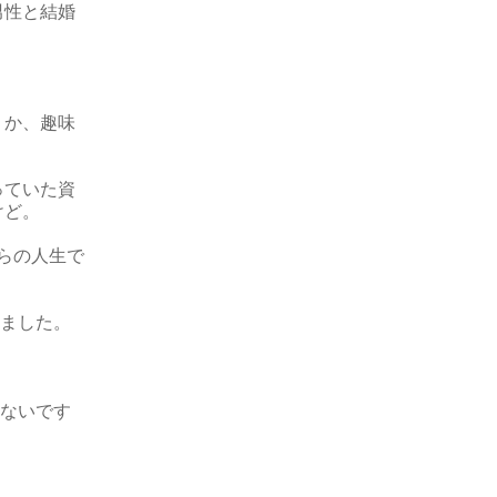
男性と結婚
うか、趣味
っていた資
けど。
らの人生で
きました。
信ないです