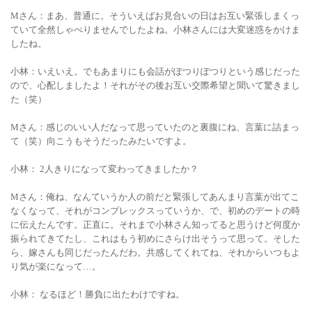
Mさん
：まあ、普通に。そういえばお見合いの日はお互い緊張しまくっ
ていて全然しゃべりませんでしたよね。小林さんには大変迷惑をかけま
したね。
小林：いえいえ。でもあまりにも会話がぽつりぽつりという感じだった
ので、心配しましたよ！それがその後お互い交際希望と聞いて驚きまし
た（笑）
Mさん
：感じのいい人だなって思っていたのと裏腹にね、言葉に詰まっ
て（笑）向こうもそうだったみたいですよ。
小林：
2人きりになって変わってきましたか？
Mさん
：俺ね、なんていうか人の前だと緊張してあんまり言葉が出てこ
なくなって、それがコンプレックスっていうか、で、初めのデートの時
に伝えたんです。正直に。それまで小林さん知ってると思うけど何度か
振られてきてたし、これはもう初めにさらけ出そうって思って。そした
ら、嫁さんも同じだったんだわ。共感してくれてね、それからいつもよ
り気が楽になって…。
小林：
なるほど！勝負に出たわけですね。