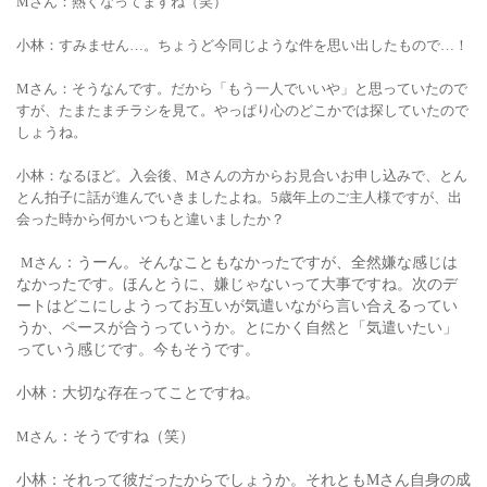
Mさん
：熱くなってますね（笑）
小林：すみません…。ちょうど今同じような件を思い出したもので…！
Mさん
：そうなんです。だから「もう一人でいいや」と思っていたので
すが、たまたまチラシを見て。やっぱり心のどこかでは探していたので
しょうね。
小林：なるほど。入会後、Mさんの方からお見合いお申し込みで、とん
とん拍子に話が進んでいきましたよね。5歳年上のご主人様ですが、出
会った時から何かいつもと違いましたか？
Mさん
：うーん。そんなこともなかったですが、全然嫌な感じは
なかったです。ほんとうに、嫌じゃないって大事ですね。次のデ
ートはどこにしようってお互いが気遣いながら言い合えるってい
うか、ペースが合うっていうか。とにかく自然と「気遣いたい」
っていう感じです。今もそうです。
小林：大切な存在ってことですね。
Mさん
：そうですね（笑）
小林：それって彼だったからでしょうか。それともMさん自身の成