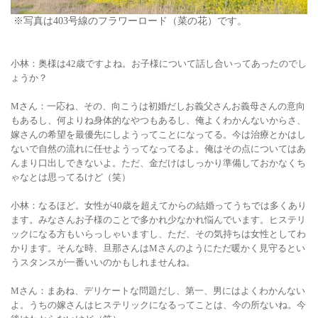
※写真は403号線のフラワーロード（菜の花）です。
小林：奥様は42歳ですよね。お子様について話し合いってあったのでし
ょうか？
M
さん：一応ね、その、向こうは初婚だしお義父さんお義母さんの意向
もあるし、何よりね身体的なやつもあるし、俺よくわかんないからさ、
嫁さんの希望を最優先にしようってことになってる。今は治療とかはし
ないで自然の流れに任せようってなってるよ。俺はその点についてはあ
んまり口出しできないよ。ただ、金だけはしっかり準備しておかなくち
ゃなとは思ってるけど（笑）
小林：なるほど。女性が40歳を超えてからの結婚ってうちでは多くあり
ます。みなさんお子様のことで多かれ少なかれ悩んでいます。ヒステリ
ックになる方もいらっしゃいますし、ただ、その気持ちは女性としてわ
かります。そんな時、旦那さんはMさんのようにただ暖かく見守るとい
うスタンスが一番いいのかもしれませんね。
Mさん：まあね、デリケートな問題だし、第一、男にはよくわかんない
よ。うちの嫁さんはヒステリックになるってことは、今の所ないね。今